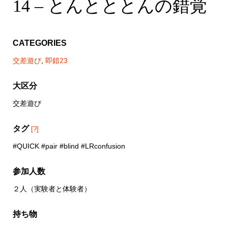
とんととんの錯覚（客
14 – とんとととんの錯覚
とんととんの錯覚（主
観）
観）
CATEGORIES
交差遊び
,
即錯23
大区分
交差遊び
タグ
[?]
#QUICK #pair #blind #LRconfusion
参加人数
２人（実験者と体験者）
持ち物