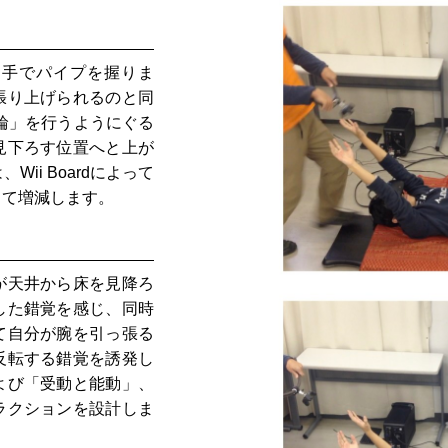
両手でパイプを握りま
張り上げられるのと同
輪」を行うようにぐる
見下ろす位置へと上が
ii Boardによって
って増減します。
が天井から床を見降ろ
した錯覚を感じ、同時
て自分が腕を引っ張る
反転する錯覚を誘発し
よび「受動と能動」、
ラクションを設計しま