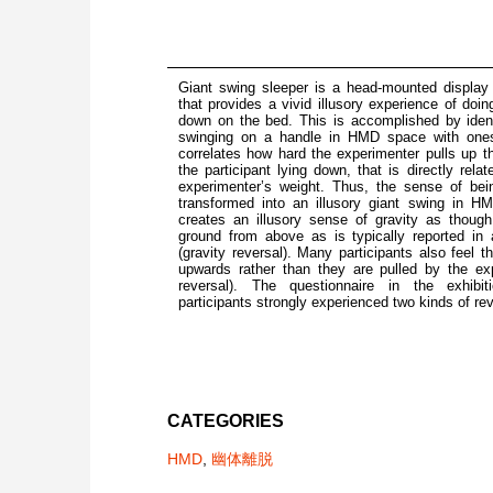
Giant swing sleeper is a head-mounted display
that provides a vivid illusory experience of doin
down on the bed. This is accomplished by ident
swinging on a handle in HMD space with ones
correlates how hard the experimenter pulls up t
the participant lying down, that is directly rela
experimenter’s weight. Thus, the sense of bein
transformed into an illusory giant swing in HM
creates an illusory sense of gravity as thoug
ground from above as is typically reported in 
(gravity reversal). Many participants also feel t
upwards rather than they are pulled by the exp
reversal). The questionnaire in the exhibi
participants strongly experienced two kinds of rev
CATEGORIES
HMD
,
幽体離脱