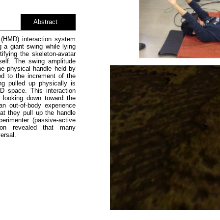
Abstract
 (HMD) interaction system
g a giant swing while lying
ifying the skeleton-avatar
elf. The swing amplitude
he physical handle held by
ted to the increment of the
g pulled up physically is
D space. This interaction
h looking down toward the
an out-of-body experience
hat they pull up the handle
erimenter (passive-active
tion revealed that many
ersal.