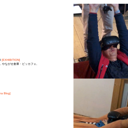
3
[EXHIBITION]
, やながせ倉庫・ビッカフェ,
na Blog]