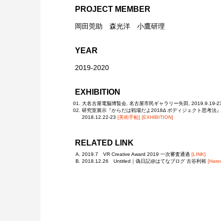
PROJECT MEMBER
岡田莞助 森光洋 小鷹研理
YEAR
2019-2020
EXHIBITION
大名古屋電脳博覧会, 名古屋市民ギャラリー矢田, 2019.9.19-2
研究室展示『からだは戦場だよ2018Δ ボディジェクト思考法』
2018.12.22-23
[美術手帖]
[EXHIBITION]
RELATED LINK
2019.7 VR Creative Award 2019 一次審査通過
[LINK]
2018.12.26 Untitled｜偽日記@はてなブログ 古谷利裕
[Hate