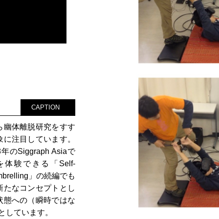
CAPTION
ら幽体離脱研究をすす
象に注目しています。
iggraph Asiaで
験できる「Self-
mbrelling」の続編でも
新たなコンセプトとし
状態への（瞬時ではな
標としています。