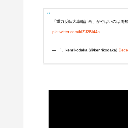
「重力反転大車輪計画」がやばいのは周
pic.twitter.com/kIZJ2BI44o
— 「」kenrikodaka (@kenrikodaka)
Dece