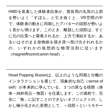
HMDを装着した体験者自身が、賞状用の丸筒の上部
を勢いよく「すぽん」と引き抜くと、VR空間の中
で、体験者の動きに同期したアバターの頭部が勢いよ
く首から弾けます。このとき、離脱した頭部は、すぐ
に元の位置へと吸着されるか、上方で凍結するか、あ
るいはそのまま放物線を描き床へ投げ出されれるか
の、いずれかの仮想的な物理法則に従います
（magnet/frozen/canon head）。
Head Popping Illusionは、以上のような同期と分離の
インタラクションを通じて、現象的な自己（sense of
self）が本来的に孕んでいる、３つの異なる様態（身
体 – 純粋視点 – 物質）を往還します。この過程で、完
全に「無」に記すことのできないオブジェクトの、し
かし極小化された形態として、＜頭部＞というモチー