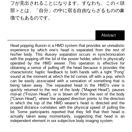
フが見出されることになります。すなわち、この＜頭
部＞とは、「自分」の中に宿る自由ならざるものの象
徴でもあるのです。
Abstract
Head popping illusion is a HMD system that provides an unrealistic
experience by which one’s head is separated from the rest of
his/her body. This illusory separation occurs in synchronization
with the popping off the lid of the poster holder, which is physically
operated by the HMD wearer. This operation is effective for
obtaining a sense of pulling off the head because it provides the
characteristic haptic feedback to both hands with a tight “Pong”
sound at the moment at which the lid comes off with a pop, which
can be easily associated with a sensation of something that is
being taken away. The separated head in the HMD’s view is
quickly returned to the rest of the body (“Magnet Head”), pauses
mid-air (“Frozen Head”), or is blown off from the rest of the body
(“Canon Head”), where the popped direction points to the direction
in which the top of the HMD wearer’s head is directed and the
popped distance correlates with the physical speed of pulling the
lid. Some participants reported that they felt that their head is
actually taken away momentarily, suggesting that head is an
independent element in our subjective body imaging system.