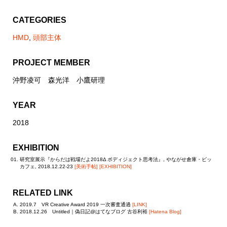
CATEGORIES
HMD
,
頭部主体
PROJECT MEMBER
沖野凌可 森光洋 小鷹研理
YEAR
2018
EXHIBITION
研究室展示『からだは戦場だよ2018Δ ボディジェクト思考法』, やながせ倉庫・ビッ
カフェ, 2018.12.22-23
[美術手帖]
[EXHIBITION]
RELATED LINK
2019.7 VR Creative Award 2019 一次審査通過
[LINK]
2018.12.26 Untitled｜偽日記@はてなブログ 古谷利裕
[Hatena Blog]