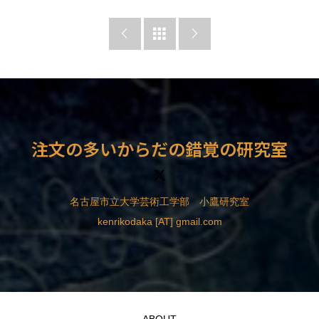



注文の多いからだの錯覚の研究室
名古屋市立大学芸術工学部 小鷹研究室
kenrikodaka [AT] gmail.com