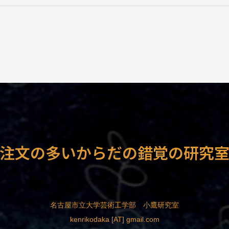
注文の多いからだの錯覚の研究
名古屋市立大学芸術工学部 小鷹研究室
kenrikodaka [AT] gmail.com