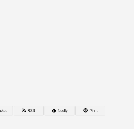
cket
RSS
feedly
Pin it